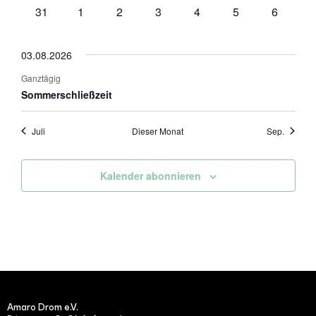
Veranstaltungen
Veranstaltungen
Veranstaltungen
Veranstaltungen
Veranstaltungen
Veranstaltungen
Veransta
0
0
0
0
0
0
0
31
1
2
3
4
5
6
Veranstaltungen
Veranstaltungen
Veranstaltungen
Veranstaltungen
Veranstaltungen
Veranstaltungen
Veransta
03.08.2026
Ganztägig
Sommerschließzeit
Juli
Dieser Monat
Sep.
Kalender abonnieren
Amaro Drom e.V.