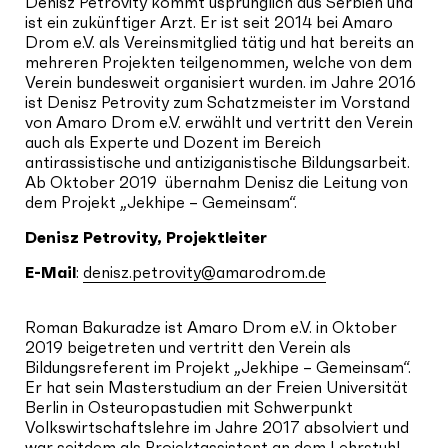
Denisz Petrovity kommt usprünglich aus Serbien und
ist ein zukünftiger Arzt. Er ist seit 2014 bei Amaro
Drom e.V. als Vereinsmitglied tätig und hat bereits an
mehreren Projekten teilgenommen, welche von dem
Verein bundesweit organisiert wurden. im Jahre 2016
ist Denisz Petrovity zum Schatzmeister im Vorstand
von Amaro Drom e.V. erwählt und vertritt den Verein
auch als Experte und Dozent im Bereich
antirassistische und antiziganistische Bildungsarbeit.
Ab Oktober 2019 übernahm Denisz die Leitung von
dem Projekt „Jekhipe – Gemeinsam“.
Denisz Petrovity, Projektleiter
E-Mail
:
denisz.petrovity@amarodrom.de
Roman Bakuradze ist Amaro Drom e.V. in Oktober
2019 beigetreten und vertritt den Verein als
Bildungsreferent im Projekt „Jekhipe – Gemeinsam“.
Er hat sein Masterstudium an der Freien Universität
Berlin in Osteuropastudien mit Schwerpunkt
Volkswirtschaftslehre im Jahre 2017 absolviert und
war seitdem als Projektassistent an dem Lehrstuhl