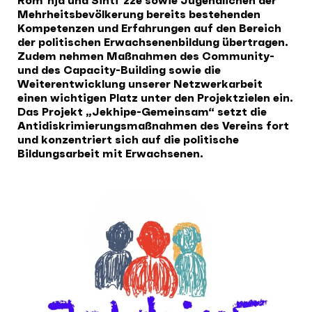
Mehrheitsbevölkerung bereits bestehenden
Kompetenzen und Erfahrungen auf den Bereich
der politischen Erwachsenenbildung übertragen.
Zudem nehmen Maßnahmen des Community-
und des Capacity-Building sowie die
Weiterentwicklung unserer Netzwerkarbeit
einen wichtigen Platz unter den Projektzielen ein.
Das Projekt „Jekhipe-Gemeinsam“ setzt die
Antidiskrimierungsmaßnahmen des Vereins fort
und konzentriert sich auf die politische
Bildungsarbeit mit Erwachsenen.