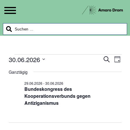
Veranstaltungen
30.06.2026
Veran
Ver
Suche
Tag
Ans
Datum
Suche
für
Ganztägig
wählen.
Nav
und
30.06.2026
29.06.2026
-
30.06.2026
Bundeskongress des
Ansich
Kooperationsverbunds gegen
Antiziganismus
Navig