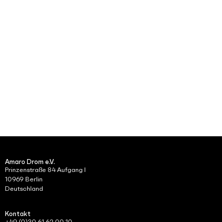
Navig
Amaro Drom e.V.
Prinzenstraße 84 Aufgang I
10969 Berlin
Deutschland
Kontakt
+49 (0)30 61 62 00 10