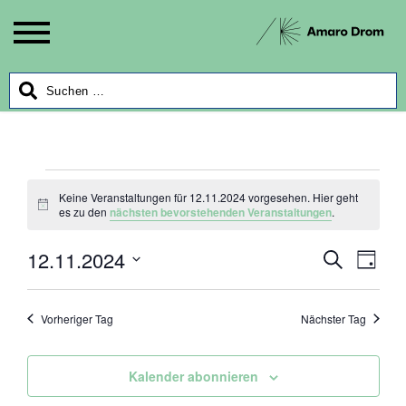
Veranstaltungen
Keine Veranstaltungen für 12.11.2024 vorgesehen. Hier geht
Hinweis
es zu den
nächsten bevorstehenden Veranstaltungen
.
für
12.11.2024
Veran
Ver
Suche
12.11.2024
Tag
Ans
Datum
Suche
wählen.
Nav
Vorheriger Tag
Nächster Tag
und
Ansich
Kalender abonnieren