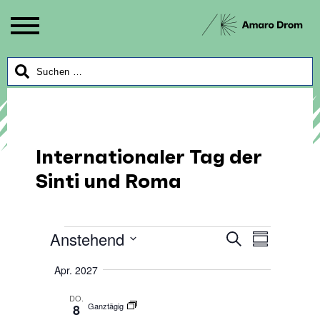
Internationaler Tag der
Sinti und Roma
Veranstaltungen
Anstehend
Veransta
Verans
Suche
Zusammenfa
Ansicht
Datum
Suche
Apr. 2027
auswählen.
Naviga
und
DO.
Ganztägig
8