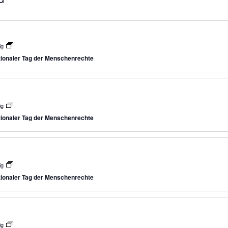
staltungen
ig
tionaler Tag der Menschenrechte
ig
tionaler Tag der Menschenrechte
ig
tionaler Tag der Menschenrechte
ig