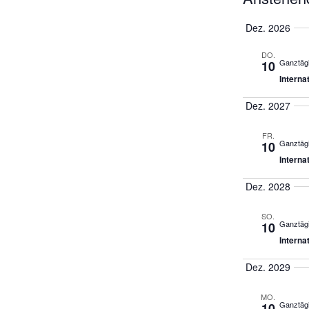
Veran
Datum
Dez. 2026
auswählen.
DO.
Ganztäg
10
Interna
Dez. 2027
FR.
Ganztäg
10
Interna
Dez. 2028
SO.
Ganztäg
10
Interna
Dez. 2029
MO.
Ganztäg
10