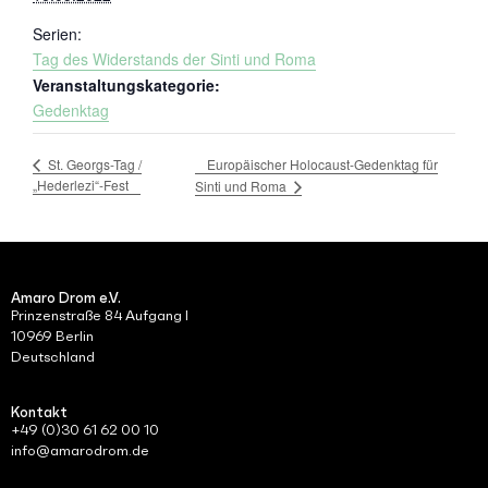
Serien:
Tag des Widerstands der Sinti und Roma
Veranstaltungskategorie:
Gedenktag
Europäischer Holocaust-Gedenktag für
St. Georgs-Tag /
„Hederlezi“-Fest
Sinti und Roma
Amaro Drom e.V.
Prinzenstraße 84 Aufgang I
10969 Berlin
Deutschland
Kontakt
+49 (0)30 61 62 00 10
info@amarodrom.de