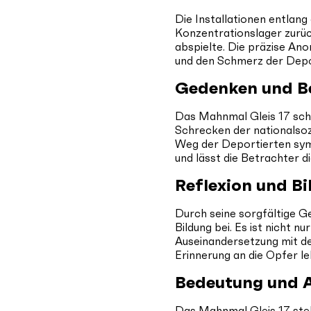
Die Installationen entlang
Konzentrationslager zurückl
abspielte. Die präzise An
und den Schmerz der Depo
Gedenken und B
Das Mahnmal Gleis 17 scha
Schrecken der nationalsozi
Weg der Deportierten sym
und lässt die Betrachter d
Reflexion und B
Durch seine sorgfältige G
Bildung bei. Es ist nicht 
Auseinandersetzung mit der
Erinnerung an die Opfer l
Bedeutung und 
Das Mahnmal Gleis 17 steh