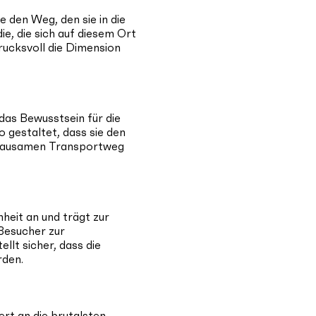
 den Weg, den sie in die
ie, die sich auf diesem Ort
rucksvoll die Dimension
das Bewusstsein für die
o gestaltet, dass sie den
 grausamen Transportweg
heit an und trägt zur
 Besucher zur
llt sicher, dass die
rden.
rt an die brutalsten