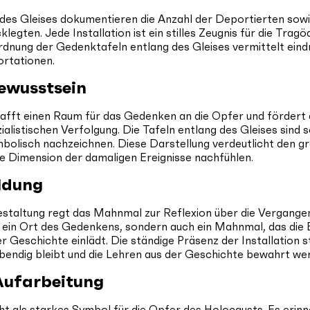
 des Gleises dokumentieren die Anzahl der Deportierten sowie
egten. Jede Installation ist ein stilles Zeugnis für die Tragöd
ordnung der Gedenktafeln entlang des Gleises vermittelt eind
rtationen.
ewusstsein
fft einen Raum für das Gedenken an die Opfer und fördert 
alistischen Verfolgung. Die Tafeln entlang des Gleises sind s
bolisch nachzeichnen. Diese Darstellung verdeutlicht den
ie Dimension der damaligen Ereignisse nachfühlen.
ildung
estaltung regt das Mahnmal zur Reflexion über die Vergangen
nur ein Ort des Gedenkens, sondern auch ein Mahnmal, das die
 Geschichte einlädt. Die ständige Präsenz der Installation ste
ebendig bleibt und die Lehren aus der Geschichte bewahrt we
Aufarbeitung
t als starkes Symbol für die Opfer des Holocausts. Es erinne