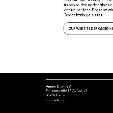
Aspekte der nationalsozial
kontinuierliche Präsenz wi
Gedächtnis geleistet.
ZUR WEBSITE DER GEDENK
Amaro Drom e.V.
Prinzenstraße 84 Aufgang I
10969 Berlin
Deutschland