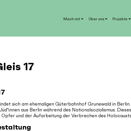
Mach mit
Über uns
Projekte
eis 17
17
ndet sich am ehemaligen Güterbahnhof Grunewald in Berlin. 
Jüd*innen aus Berlin während des Nationalsozialismus. Die
ie Opfer und der Aufarbeitung der Verbrechen des Holocausts
estaltung