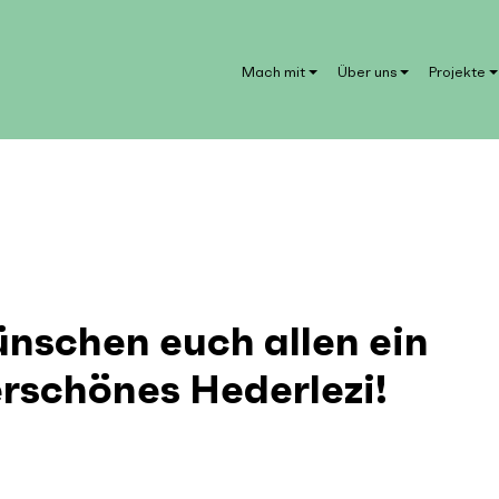
Mach mit
Über uns
Projekte
nschen euch allen ein
schönes Hederlezi!