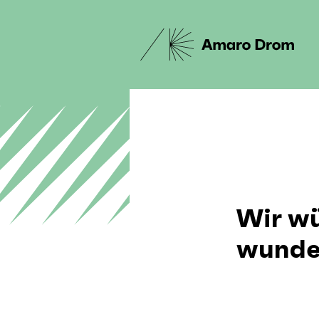
Wir wü
wunder